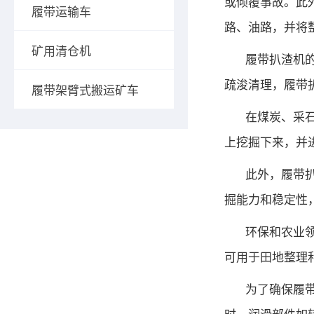
或倾覆事故。此
履带运输车
路、油路，并将
矿用清仓机
履带扒渣机
疏浚清理，履带
履带架臂式搬运矿车
在煤炭、采
上挖掘下来，并
此外，履带
掘能力和稳定性
环保和农业
可用于田地整理
为了确保履
时，润滑部件如