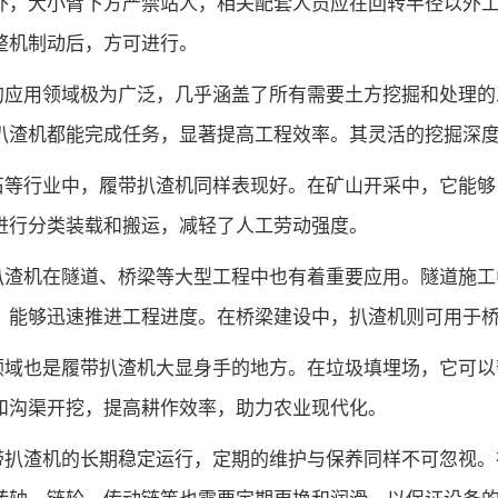
外，大小臂下方严禁站人，相关配套人员应在回转半径以外
整机制动后，方可进行。
的应用领域极为广泛，几乎涵盖了所有需要土方挖掘和处理的
扒渣机都能完成任务，显著提高工程效率。其灵活的挖掘深
石等行业中，履带扒渣机同样表现好。在矿山开采中，它能够
进行分类装载和搬运，减轻了人工劳动强度。
扒渣机在隧道、桥梁等大型工程中也有着重要应用。隧道施工
，能够迅速推进工程进度。在桥梁建设中，扒渣机则可用于
领域也是履带扒渣机大显身手的地方。在垃圾填埋场，它可以
和沟渠开挖，提高耕作效率，助力农业现代化。
带扒渣机的长期稳定运行，定期的维护与保养同样不可忽视。
转轴、链轮、传动链等也需要定期更换和润滑，以保证设备